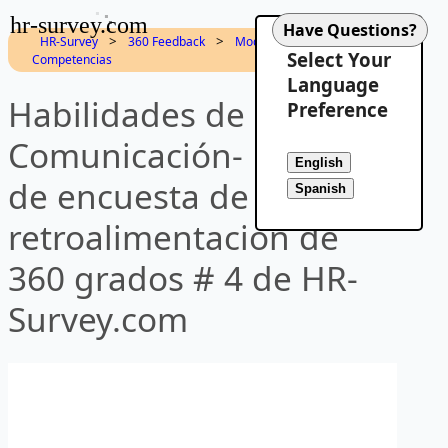
hr-survey.com
>
>
HR-Survey
360 Feedback
Modelo de
Select Your
Competencias
Language
Habilidades de
Preference
Comunicación- Muestra
de encuesta de
retroalimentación de
360 grados # 4 de HR-
Survey.com