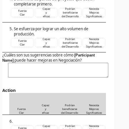
completarse primero.
Capaz
Podrían
Necesita
Fuerza
y
beneficiarse
Mejoras
Clar
eficaz
del Desarrollo
Significativas
Se esfuerza por lograr un alto volumen de
producción.
Capaz
Podrían
Necesita
Fuerza
y
beneficiarse
Mejoras
Clar
eficaz
del Desarrollo
Significativas
¿Cuáles son sus sugerencias sobre cómo
[Participant
puede hacer mejoras en Negociación?
Name]
Action
Capaz
Podrían
Necesita
Fuerza
y
beneficiarse
Mejoras
Clar
eficaz
del Desarrollo
Significativas
Capaz
Podrían
Necesita
Fuerza