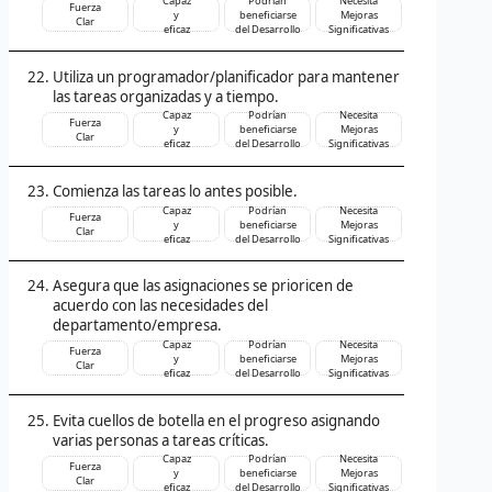
Capaz
Podrían
Necesita
Fuerza
y
beneficiarse
Mejoras
Clar
eficaz
del Desarrollo
Significativas
Utiliza un programador/planificador para mantener
las tareas organizadas y a tiempo.
Capaz
Podrían
Necesita
Fuerza
y
beneficiarse
Mejoras
Clar
eficaz
del Desarrollo
Significativas
Comienza las tareas lo antes posible.
Capaz
Podrían
Necesita
Fuerza
y
beneficiarse
Mejoras
Clar
eficaz
del Desarrollo
Significativas
Asegura que las asignaciones se prioricen de
acuerdo con las necesidades del
departamento/empresa.
Capaz
Podrían
Necesita
Fuerza
y
beneficiarse
Mejoras
Clar
eficaz
del Desarrollo
Significativas
Evita cuellos de botella en el progreso asignando
varias personas a tareas críticas.
Capaz
Podrían
Necesita
Fuerza
y
beneficiarse
Mejoras
Clar
eficaz
del Desarrollo
Significativas