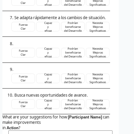
y
beneficiarse
Mejoras
Clar
eficaz
del Desarrollo
Significativas
Se adapta rápidamente a los cambios de situación.
Capaz
Podrían
Necesita
Fuerza
y
beneficiarse
Mejoras
Clar
eficaz
del Desarrollo
Significativas
Capaz
Podrían
Necesita
Fuerza
y
beneficiarse
Mejoras
Clar
eficaz
del Desarrollo
Significativas
Capaz
Podrían
Necesita
Fuerza
y
beneficiarse
Mejoras
Clar
eficaz
del Desarrollo
Significativas
Busca nuevas oportunidades de avance.
Capaz
Podrían
Necesita
Fuerza
y
beneficiarse
Mejoras
Clar
eficaz
del Desarrollo
Significativas
What are your suggestions for how
can
[Participant Name]
make improvements
in
?
Action