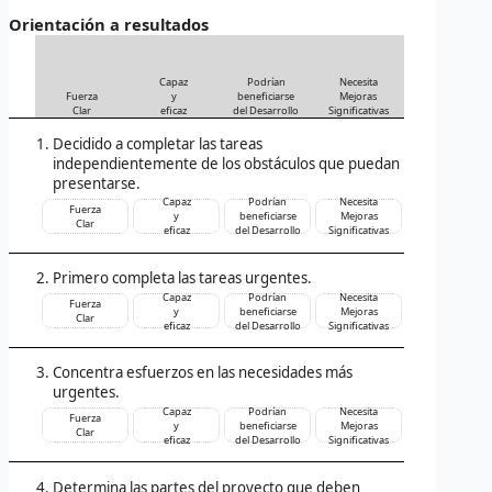
Orientación a resultados
Capaz
Podrían
Necesita
Fuerza
y
beneficiarse
Mejoras
Clar
eficaz
del Desarrollo
Significativas
Decidido a completar las tareas
independientemente de los obstáculos que puedan
presentarse.
Capaz
Podrían
Necesita
Fuerza
y
beneficiarse
Mejoras
Clar
eficaz
del Desarrollo
Significativas
Primero completa las tareas urgentes.
Capaz
Podrían
Necesita
Fuerza
y
beneficiarse
Mejoras
Clar
eficaz
del Desarrollo
Significativas
Concentra esfuerzos en las necesidades más
urgentes.
Capaz
Podrían
Necesita
Fuerza
y
beneficiarse
Mejoras
Clar
eficaz
del Desarrollo
Significativas
Determina las partes del proyecto que deben