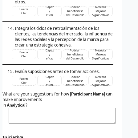
otros.
Capaz
Podrían
Necesita
Fuerza
y
beneficiarse
Mejoras
Clar
eficaz
del Desarrollo
Significativas
Integra los ciclos de retroalimentación de los
clientes, las tendencias del mercado, la influencia de
las redes sociales y la percepción de la marca para
crear una estrategia cohesiva.
Capaz
Podrían
Necesita
Fuerza
y
beneficiarse
Mejoras
Clar
eficaz
del Desarrollo
Significativas
Evalúa suposiciones antes de tomar acciones.
Capaz
Podrían
Necesita
Fuerza
y
beneficiarse
Mejoras
Clar
eficaz
del Desarrollo
Significativas
What are your suggestions for how
can
[Participant Name]
make improvements
in
?
Analytical
Iniciativa