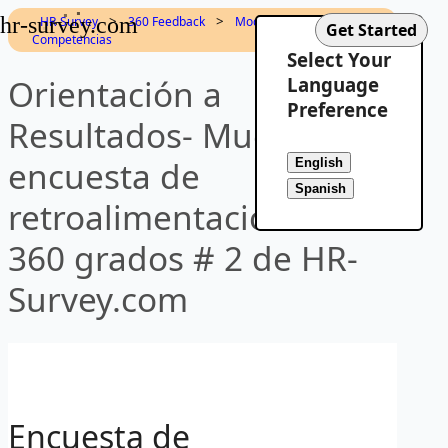
hr-survey.com
>
>
HR-Survey
360 Feedback
Modelo de
Competencias
Select Your
Orientación a
Language
Preference
Resultados- Muestra de
encuesta de
retroalimentación de
360 grados # 2 de HR-
Survey.com
Encuesta de