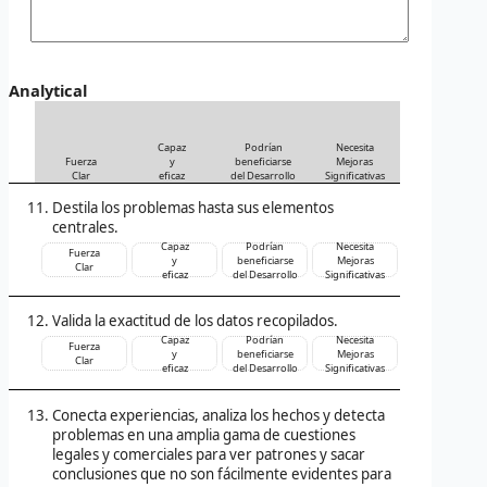
Analytical
Capaz
Podrían
Necesita
Fuerza
y
beneficiarse
Mejoras
Clar
eficaz
del Desarrollo
Significativas
Destila los problemas hasta sus elementos
centrales.
Capaz
Podrían
Necesita
Fuerza
y
beneficiarse
Mejoras
Clar
eficaz
del Desarrollo
Significativas
Valida la exactitud de los datos recopilados.
Capaz
Podrían
Necesita
Fuerza
y
beneficiarse
Mejoras
Clar
eficaz
del Desarrollo
Significativas
Conecta experiencias, analiza los hechos y detecta
problemas en una amplia gama de cuestiones
legales y comerciales para ver patrones y sacar
conclusiones que no son fácilmente evidentes para