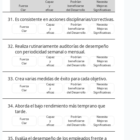
Capaz
Podrían
Necesita
Fuerza
y
beneficiarse
Mejoras
Clar
eficaz
del Desarrollo
Significativas
Es consistente en acciones disciplinarias/correctivas.
Capaz
Podrían
Necesita
Fuerza
y
beneficiarse
Mejoras
Clar
eficaz
del Desarrollo
Significativas
Realiza rutinariamente auditorías de desempeño
con periodicidad semanal o mensual.
Capaz
Podrían
Necesita
Fuerza
y
beneficiarse
Mejoras
Clar
eficaz
del Desarrollo
Significativas
Crea varias medidas de éxito para cada objetivo.
Capaz
Podrían
Necesita
Fuerza
y
beneficiarse
Mejoras
Clar
eficaz
del Desarrollo
Significativas
Aborda el bajo rendimiento más temprano que
tarde.
Capaz
Podrían
Necesita
Fuerza
y
beneficiarse
Mejoras
Clar
eficaz
del Desarrollo
Significativas
Evalúa el desempeño de los empleados frente a