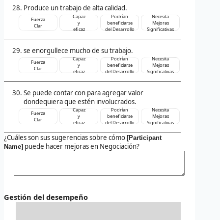
Produce un trabajo de alta calidad.
Capaz
Podrían
Necesita
Fuerza
y
beneficiarse
Mejoras
Clar
eficaz
del Desarrollo
Significativas
se enorgullece mucho de su trabajo.
Capaz
Podrían
Necesita
Fuerza
y
beneficiarse
Mejoras
Clar
eficaz
del Desarrollo
Significativas
Se puede contar con para agregar valor
dondequiera que estén involucrados.
Capaz
Podrían
Necesita
Fuerza
y
beneficiarse
Mejoras
Clar
eficaz
del Desarrollo
Significativas
¿Cuáles son sus sugerencias sobre cómo
[Participant
puede hacer mejoras en Negociación?
Name]
Gestión del desempeño