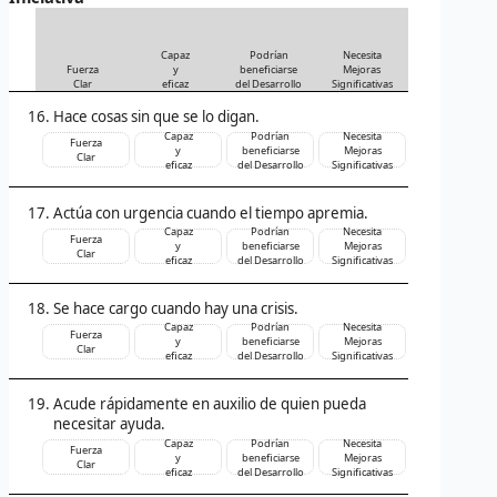
Capaz
Podrían
Necesita
Fuerza
y
beneficiarse
Mejoras
Clar
eficaz
del Desarrollo
Significativas
Hace cosas sin que se lo digan.
Capaz
Podrían
Necesita
Fuerza
y
beneficiarse
Mejoras
Clar
eficaz
del Desarrollo
Significativas
Actúa con urgencia cuando el tiempo apremia.
Capaz
Podrían
Necesita
Fuerza
y
beneficiarse
Mejoras
Clar
eficaz
del Desarrollo
Significativas
Se hace cargo cuando hay una crisis.
Capaz
Podrían
Necesita
Fuerza
y
beneficiarse
Mejoras
Clar
eficaz
del Desarrollo
Significativas
Acude rápidamente en auxilio de quien pueda
necesitar ayuda.
Capaz
Podrían
Necesita
Fuerza
y
beneficiarse
Mejoras
Clar
eficaz
del Desarrollo
Significativas