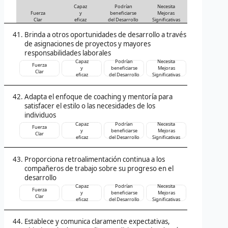
Capaz
Podrían
Necesita
Fuerza
y
beneficiarse
Mejoras
Clar
eficaz
del Desarrollo
Significativas
Brinda a otros oportunidades de desarrollo a través
de asignaciones de proyectos y mayores
responsabilidades laborales
Capaz
Podrían
Necesita
Fuerza
y
beneficiarse
Mejoras
Clar
eficaz
del Desarrollo
Significativas
Adapta el enfoque de coaching y mentoría para
satisfacer el estilo o las necesidades de los
individuos
Capaz
Podrían
Necesita
Fuerza
y
beneficiarse
Mejoras
Clar
eficaz
del Desarrollo
Significativas
Proporciona retroalimentación continua a los
compañeros de trabajo sobre su progreso en el
desarrollo
Capaz
Podrían
Necesita
Fuerza
y
beneficiarse
Mejoras
Clar
eficaz
del Desarrollo
Significativas
Establece y comunica claramente expectativas,