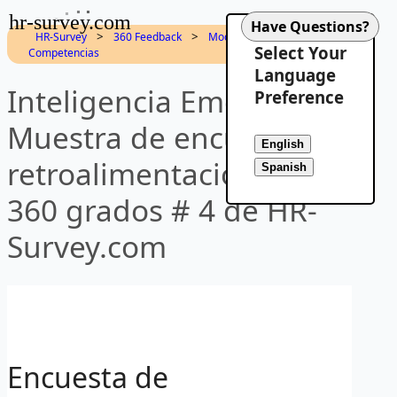
hr-survey.com
>
>
HR-Survey
360 Feedback
Modelo de
Select Your
Competencias
Language
Inteligencia Emocional-
Preference
Muestra de encuesta de
retroalimentación de
360 grados # 4 de HR-
Survey.com
Encuesta de