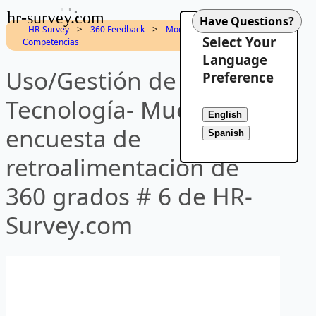
hr-survey.com
>
>
HR-Survey
360 Feedback
Modelo de
Select Your
Competencias
Language
Uso/Gestión de
Preference
Tecnología- Muestra de
encuesta de
retroalimentación de
360 grados # 6 de HR-
Survey.com