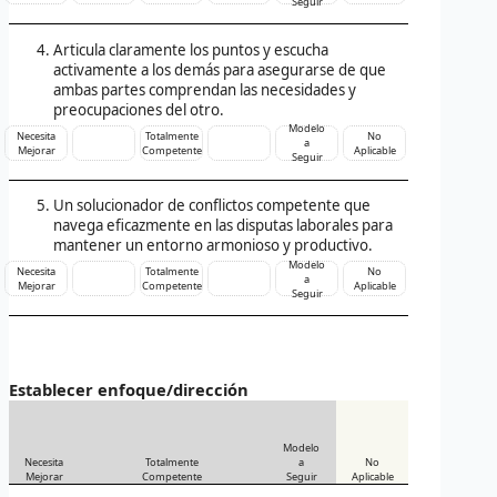
Seguir
Articula claramente los puntos y escucha
activamente a los demás para asegurarse de que
ambas partes comprendan las necesidades y
preocupaciones del otro.
Modelo
Necesita
Totalmente
No
a
Mejorar
Competente
Aplicable
Seguir
Un solucionador de conflictos competente que
navega eficazmente en las disputas laborales para
mantener un entorno armonioso y productivo.
Modelo
Necesita
Totalmente
No
a
Mejorar
Competente
Aplicable
Seguir
Establecer enfoque/dirección
Modelo
Necesita
Totalmente
a
No
Mejorar
Competente
Seguir
Aplicable