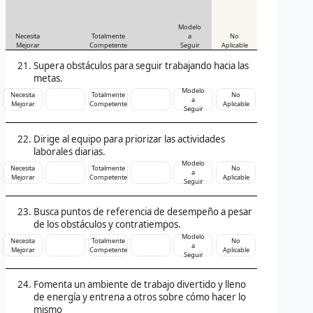
Modelo
Necesita
Totalmente
a
No
Mejorar
Competente
Seguir
Aplicable
Supera obstáculos para seguir trabajando hacia las
metas.
Modelo
Necesita
Totalmente
No
a
Mejorar
Competente
Aplicable
Seguir
Dirige al equipo para priorizar las actividades
laborales diarias.
Modelo
Necesita
Totalmente
No
a
Mejorar
Competente
Aplicable
Seguir
Busca puntos de referencia de desempeño a pesar
de los obstáculos y contratiempos.
Modelo
Necesita
Totalmente
No
a
Mejorar
Competente
Aplicable
Seguir
Fomenta un ambiente de trabajo divertido y lleno
de energía y entrena a otros sobre cómo hacer lo
mismo