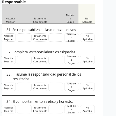
Responsable
Modelo
Necesita
Totalmente
a
No
Mejorar
Competente
Seguir
Aplicable
Se responsabiliza de las metas/objetivos
Modelo
Necesita
Totalmente
No
a
Mejorar
Competente
Aplicable
Seguir
Completa las tareas laborales asignadas.
Modelo
Necesita
Totalmente
No
a
Mejorar
Competente
Aplicable
Seguir
... asume la responsabilidad personal de los
resultados.
Modelo
Necesita
Totalmente
No
a
Mejorar
Competente
Aplicable
Seguir
El comportamiento es ético y honesto.
Modelo
Necesita
Totalmente
No
a
Mejorar
Competente
Aplicable
Seguir