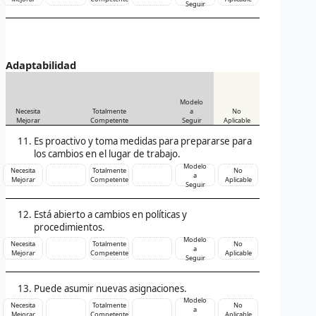
Seguir
Adaptabilidad
Modelo
Necesita
Totalmente
a
No
Mejorar
Competente
Seguir
Aplicable
Es proactivo y toma medidas para prepararse para
los cambios en el lugar de trabajo.
Modelo
Necesita
Totalmente
No
a
Mejorar
Competente
Aplicable
Seguir
Está abierto a cambios en políticas y
procedimientos.
Modelo
Necesita
Totalmente
No
a
Mejorar
Competente
Aplicable
Seguir
Puede asumir nuevas asignaciones.
Modelo
Necesita
Totalmente
No
a
Mejorar
Competente
Aplicable