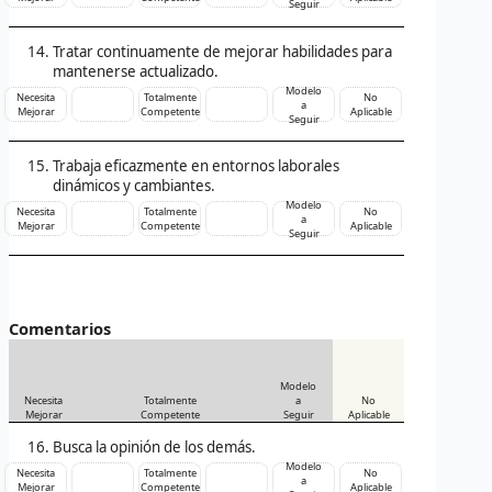
Seguir
Tratar continuamente de mejorar habilidades para
mantenerse actualizado.
Modelo
Necesita
Totalmente
No
a
Mejorar
Competente
Aplicable
Seguir
Trabaja eficazmente en entornos laborales
dinámicos y cambiantes.
Modelo
Necesita
Totalmente
No
a
Mejorar
Competente
Aplicable
Seguir
Comentarios
Modelo
Necesita
Totalmente
a
No
Mejorar
Competente
Seguir
Aplicable
Busca la opinión de los demás.
Modelo
Necesita
Totalmente
No
a
Mejorar
Competente
Aplicable