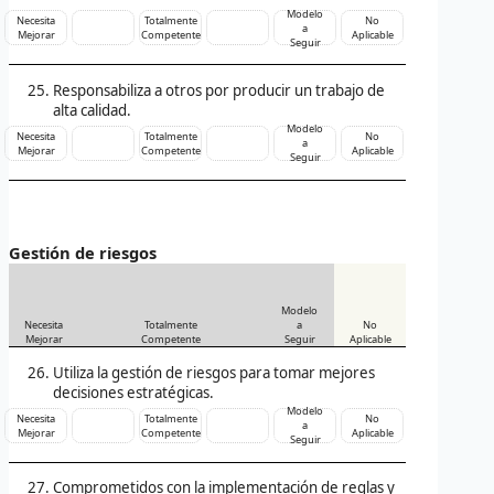
Modelo
Necesita
Totalmente
No
a
Mejorar
Competente
Aplicable
Seguir
Responsabiliza a otros por producir un trabajo de
alta calidad.
Modelo
Necesita
Totalmente
No
a
Mejorar
Competente
Aplicable
Seguir
Gestión de riesgos
Modelo
Necesita
Totalmente
a
No
Mejorar
Competente
Seguir
Aplicable
Utiliza la gestión de riesgos para tomar mejores
decisiones estratégicas.
Modelo
Necesita
Totalmente
No
a
Mejorar
Competente
Aplicable
Seguir
Comprometidos con la implementación de reglas y