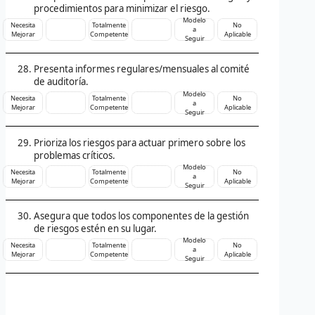
procedimientos para minimizar el riesgo.
Modelo
Necesita
Totalmente
No
a
Mejorar
Competente
Aplicable
Seguir
Presenta informes regulares/mensuales al comité
de auditoría.
Modelo
Necesita
Totalmente
No
a
Mejorar
Competente
Aplicable
Seguir
Prioriza los riesgos para actuar primero sobre los
problemas críticos.
Modelo
Necesita
Totalmente
No
a
Mejorar
Competente
Aplicable
Seguir
Asegura que todos los componentes de la gestión
de riesgos estén en su lugar.
Modelo
Necesita
Totalmente
No
a
Mejorar
Competente
Aplicable
Seguir