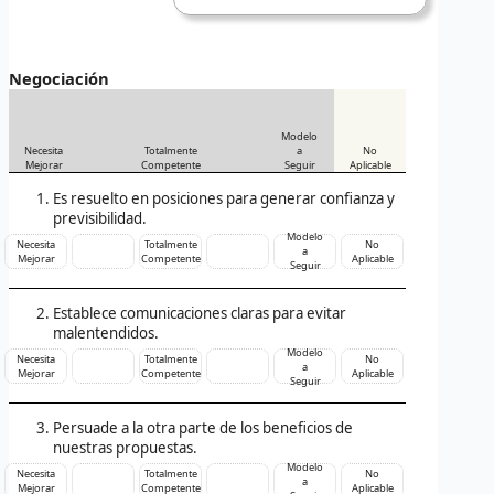
Negociación
Modelo
Necesita
Totalmente
a
No
Mejorar
Competente
Seguir
Aplicable
Es resuelto en posiciones para generar confianza y
previsibilidad.
Modelo
Necesita
Totalmente
No
a
Mejorar
Competente
Aplicable
Seguir
Establece comunicaciones claras para evitar
malentendidos.
Modelo
Necesita
Totalmente
No
a
Mejorar
Competente
Aplicable
Seguir
Persuade a la otra parte de los beneficios de
nuestras propuestas.
Modelo
Necesita
Totalmente
No
a
Mejorar
Competente
Aplicable