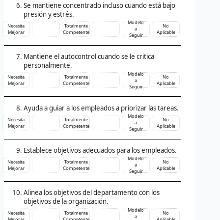
Se mantiene concentrado incluso cuando está bajo
presión y estrés.
Modelo
Necesita
Totalmente
No
a
Mejorar
Competente
Aplicable
Seguir
Mantiene el autocontrol cuando se le critica
personalmente.
Modelo
Necesita
Totalmente
No
a
Mejorar
Competente
Aplicable
Seguir
Ayuda a guiar a los empleados a priorizar las tareas.
Modelo
Necesita
Totalmente
No
a
Mejorar
Competente
Aplicable
Seguir
Establece objetivos adecuados para los empleados.
Modelo
Necesita
Totalmente
No
a
Mejorar
Competente
Aplicable
Seguir
Alinea los objetivos del departamento con los
objetivos de la organización.
Modelo
Necesita
Totalmente
No
a
Mejorar
Competente
Aplicable