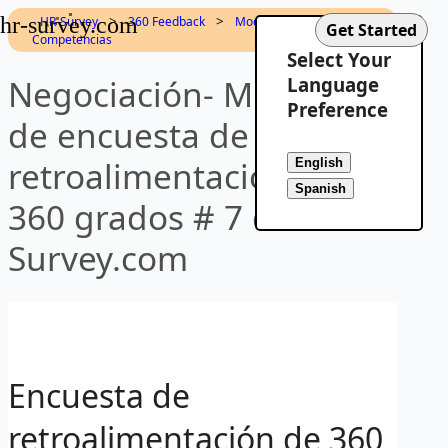
hr-survey.com
>
>
HR-Survey
360 Feedback
Modelo de
Competencias
Select Your
Negociación- Muestra
Language
Preference
de encuesta de
retroalimentación de
360 grados # 7 de HR-
Survey.com
Encuesta de
retroalimentación de 360