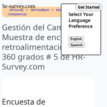
hr-survey.com
>
>
HR-Survey
360 Feedback
Modelo de
Select Your
Competencias
Language
Gestión del Cambio-
Preference
Muestra de encuesta de
retroalimentación de
360 grados # 5 de HR-
Survey.com
Encuesta de