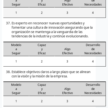
a
y
Algo
de
Seguir
Eficaz
Efectivo
Necesidades
1
2
3
4
Es experto en reconocer nuevas oportunidades y
fomentar una cultura de innovación asegurando que la
organización se mantenga a la vanguardia de las
tendencias de la industria y continúe evolucionando.
Modelo
Capaz
Desarrollo
a
y
Algo
de
Seguir
Eficaz
Efectivo
Necesidades
1
2
3
4
Establece objetivos claros a largo plazo que se alinean
con la visión y la misión de la empresa.
Modelo
Capaz
Desarrollo
a
y
Algo
de
Seguir
Eficaz
Efectivo
Necesidades
1
2
3
4