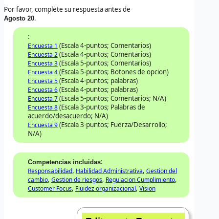
Por favor, complete su respuesta antes de
.
Agosto 20
:
(Escala 4-puntos; Comentarios)
Encuesta 1
(Escala 4-puntos; Comentarios)
Encuesta 2
(Escala 5-puntos; Comentarios)
Encuesta 3
(Escala 5-puntos; Botones de opcion)
Encuesta 4
(Escala 4-puntos; palabras)
Encuesta 5
(Escala 4-puntos; palabras)
Encuesta 6
(Escala 5-puntos; Comentarios; N/A)
Encuesta 7
(Escala 3-puntos; Palabras de
Encuesta 8
acuerdo/desacuerdo; N/A)
(Escala 3-puntos; Fuerza/Desarrollo;
Encuesta 9
N/A)
:
Competencias incluidas
,
,
Responsabilidad
Habilidad Administrativa
Gestion del
,
,
,
cambio
Gestion de riesgos
Regulacion Cumplimiento
,
,
Customer Focus
Fluidez organizacional
Vision