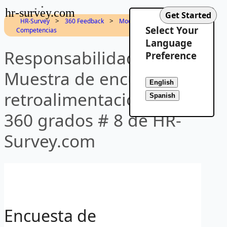
hr-survey.com
>
>
HR-Survey
360 Feedback
Modelo de
Select Your
Competencias
Language
Responsabilidad -
Preference
Muestra de encuesta de
retroalimentación de
360 grados # 8 de HR-
Survey.com
Encuesta de