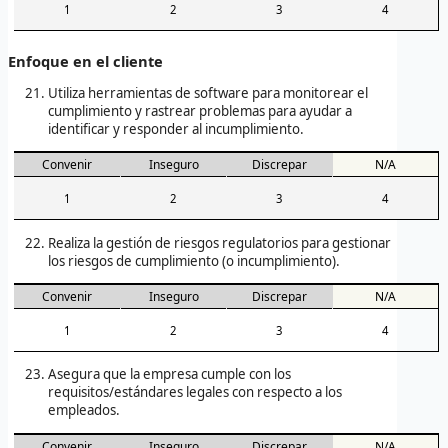
1
2
3
4
Enfoque en el cliente
Utiliza herramientas de software para monitorear el
cumplimiento y rastrear problemas para ayudar a
identificar y responder al incumplimiento.
Convenir
Inseguro
Discrepar
N/A
1
2
3
4
Realiza la gestión de riesgos regulatorios para gestionar
los riesgos de cumplimiento (o incumplimiento).
Convenir
Inseguro
Discrepar
N/A
1
2
3
4
Asegura que la empresa cumple con los
requisitos/estándares legales con respecto a los
empleados.
Convenir
Inseguro
Discrepar
N/A